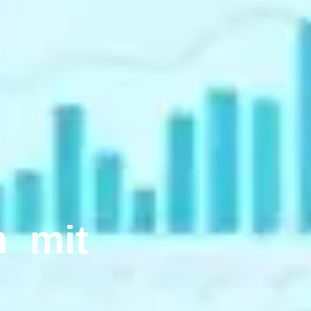
h
mit