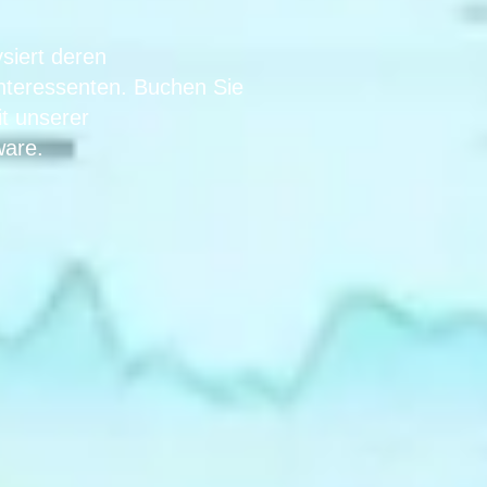
ysiert deren
Interessenten. Buchen Sie
t unserer
ware.