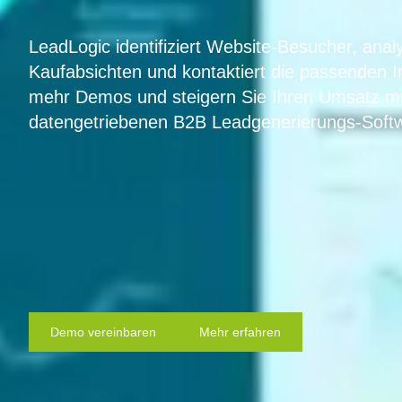
LeadLogic identifiziert Website-Besucher, anal
Kaufabsichten und kontaktiert die passenden 
mehr Demos und steigern Sie Ihren Umsatz mi
datengetriebenen B2B Leadgenerierungs-Soft
Demo vereinbaren
Mehr erfahren