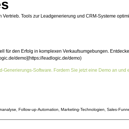
es
n Vertrieb. Tools zur Leadgenerierung und CRM-Systeme optimie
enziell für den Erfolg in komplexen Verkaufsumgebungen. Entdec
ogic.de/demo](https://leadlogic.de/demo)
ead-Generierungs-Software. Fordern Sie jetzt eine Demo an und 
nanalyse
,
Follow-up-Automation
,
Marketing-Technologien
,
Sales-Funne