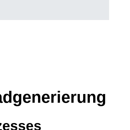
eadgenerierung
zesses